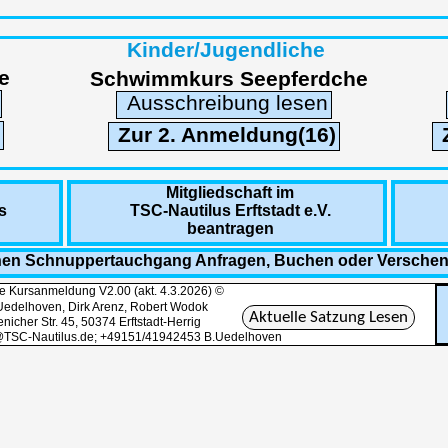
Kinder/Jugendliche
e
Schwimmkurs Seepferdche
Ausschreibung lesen
Zur 2. Anmeldung(16)
Mitgliedschaft im
s
TSC-Nautilus Erftstadt e.V.
beantragen
nen Schnuppertauchgang Anfragen, Buchen oder Versche
e Kursanmeldung V2.00 (akt. 4.3.2026) ©
Uedelhoven, Dirk Arenz, Robert Wodok
Aktuelle Satzung Lesen
nicher Str. 45, 50374 Erftstadt-Herrig
@TSC-Nautilus.de; +49151/41942453 B.Uedelhoven