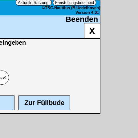
Aktuelle Satzung
Freistellungsbescheid
©TSC-Nautilus (B.Uedelhoven)
Version 4.01
Beenden
X
 eingeben
Zur Füllbude