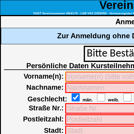
Verein
VDST Vereinsnummer 08/4175 - LSB VKZ 2305050 - Vereinsregister
Anme
Zur Anmeldung ohne Da
Bitte Bestä
Persönliche Daten Kursteilneh
Vorname(n):
Nachname:
Geschlecht:
män.
weib.
Straße Nr.:
Postleitzahl:
Stadt: